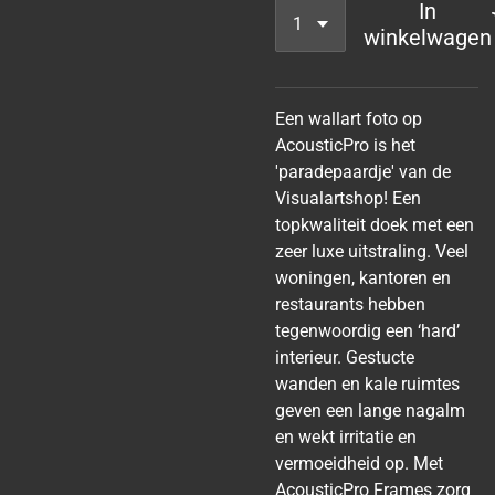
In
winkelwagen
Een wallart foto op
AcousticPro is het
'paradepaardje' van de
Visualartshop! Een
topkwaliteit doek met een
zeer luxe uitstraling. Veel
woningen, kantoren en
restaurants hebben
tegenwoordig een ‘hard’
interieur. Gestucte
wanden en kale ruimtes
geven een lange nagalm
en wekt irritatie en
vermoeidheid op. Met
AcousticPro Frames zorg