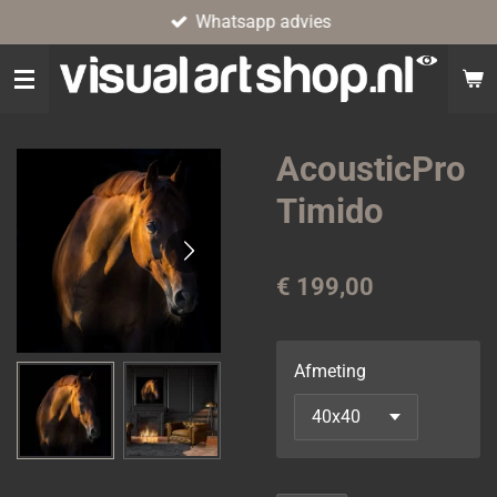
Whatsapp advies
Ga
direct
naar
de
hoofdinhoud
AcousticPro
Timido
€ 199,00
Afmeting