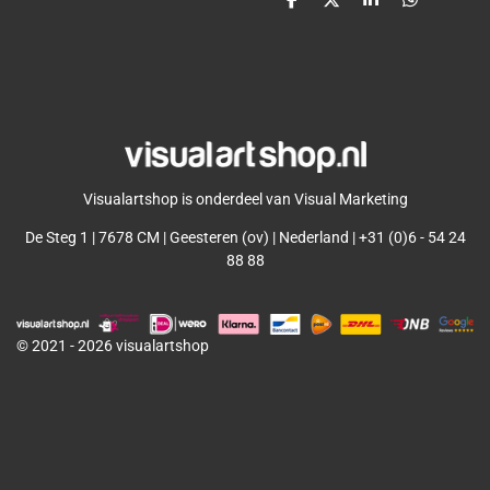
D
D
S
D
e
e
h
e
l
e
a
l
e
l
r
e
n
e
n
Visualartshop is onderdeel van Visual Marketing
De Steg 1 | 7678 CM | Geesteren (ov) | Nederland | +31 (0)6 - 54 24
88 88
© 2021 - 2026 visualartshop