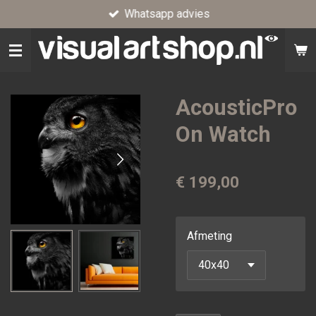
Whatsapp advies
Ga
direct
naar
de
hoofdinhoud
AcousticPro
On Watch
€ 199,00
Afmeting