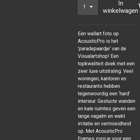
In
winkelwagen
Een wallart foto op
AcousticPro is het
'paradepaardje' van de
Visualartshop! Een
topkwaliteit doek met een
zeer luxe uitstraling. Veel
woningen, kantoren en
restaurants hebben
tegenwoordig een ‘hard’
interieur. Gestucte wanden
en kale ruimtes geven een
lange nagalm en wekt
irritatie en vermoeidheid
op. Met AcousticPro
Frames zorg je voor een