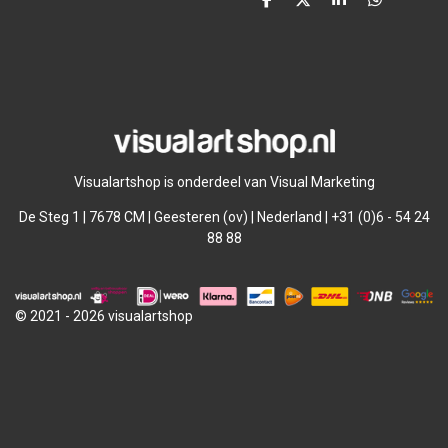
D
D
S
D
e
e
h
e
l
e
a
l
e
l
r
e
n
e
n
Visualartshop is onderdeel van Visual Marketing
De Steg 1 | 7678 CM | Geesteren (ov) | Nederland | +31 (0)6 - 54 24
88 88
© 2021 - 2026 visualartshop