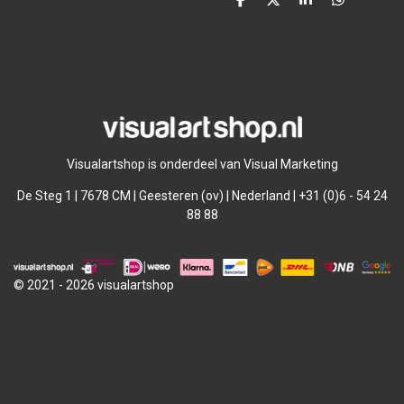
D
D
S
D
e
e
h
e
l
e
a
l
e
l
r
e
n
e
n
Visualartshop is onderdeel van Visual Marketing
De Steg 1 | 7678 CM | Geesteren (ov) | Nederland | +31 (0)6 - 54 24
88 88
© 2021 - 2026 visualartshop