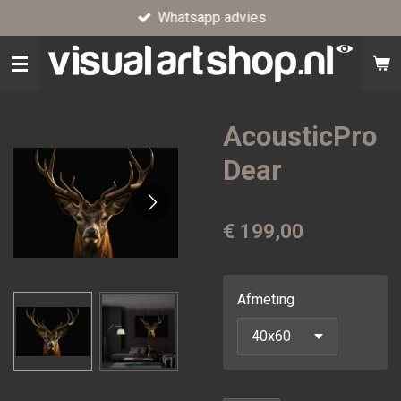
Whatsapp advies
Ga
direct
naar
de
hoofdinhoud
AcousticPro
Dear
€ 199,00
Afmeting