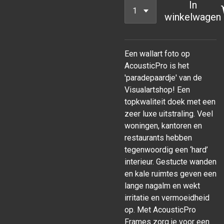
In
winkelwagen
Een wallart foto op
AcousticPro is het
'paradepaardje' van de
Visualartshop! Een
topkwaliteit doek met een
zeer luxe uitstraling. Veel
woningen, kantoren en
restaurants hebben
tegenwoordig een ‘hard’
interieur. Gestucte wanden
en kale ruimtes geven een
lange nagalm en wekt
irritatie en vermoeidheid
op. Met AcousticPro
Frames zorg je voor een