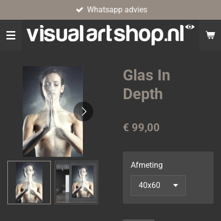
Whatsapp advies
Ga
direct
naar
de
hoofdinhoud
Glas In
Depth
€ 99,00
Afmeting