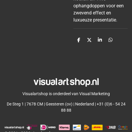
ophangdoppen voor een
zwevend effect en
luxueuze presentatie.
D
D
S
D
e
e
h
e
l
e
a
l
e
l
r
e
n
e
n
Visualartshop is onderdeel van Visual Marketing
De Steg 1 | 7678 CM | Geesteren (ov) | Nederland | +31 (0)6 - 54 24
88 88