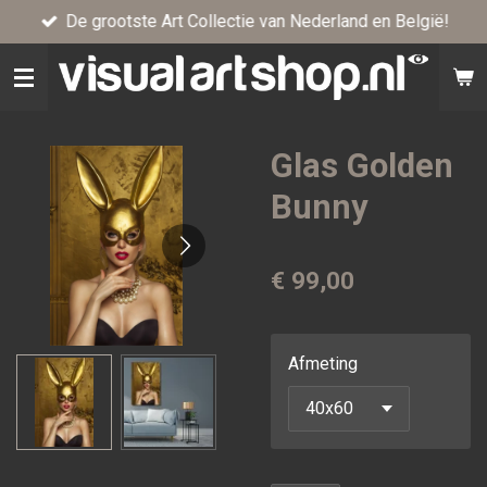
De grootste Art Collectie van Nederland en België!
Ga
direct
naar
de
hoofdinhoud
Glas Golden
Bunny
€ 99,00
Afmeting