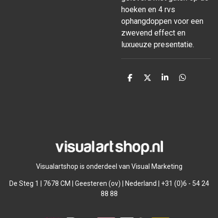
hoeken en 4 rvs
ophangdoppen voor een
zwevend effect en
luxueuze presentatie.
D
D
S
D
e
e
h
e
l
e
a
l
e
l
r
e
n
e
n
Visualartshop is onderdeel van Visual Marketing
De Steg 1 | 7678 CM | Geesteren (ov) | Nederland | +31 (0)6 - 54 24
88 88