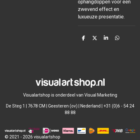
ophangdoppen voor een
zwevend effect en
luxueuze presentatie.
D
D
S
D
e
e
h
e
l
e
a
l
e
l
r
e
n
e
n
Visualartshop is onderdeel van Visual Marketing
De Steg 1 | 7678 CM | Geesteren (ov) | Nederland | +31 (0)6 - 54 24
88 88
© 2021 - 2026 visualartshop