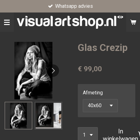
Whatsapp advies
Ga
direct
naar
de
hoofdinhoud
Glas Crezip
€ 99,00
Afmeting
In
winkelwagen