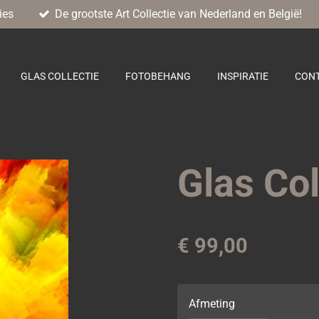
ies
De grootste Art Collectie van Nederland en België!
GLAS COLLECTIE
FOTOBEHANG
INSPIRATIE
CON
Glas Col
€ 99,00
Afmeting