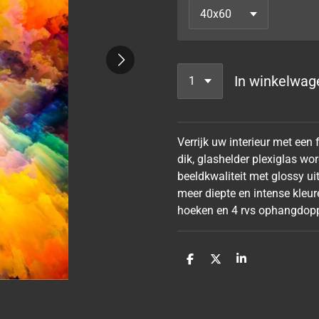
In winkelwag
Verrijk uw interieur met een
dik, glashelder plexiglas w
beeldkwaliteit met glossy ui
meer diepte en intense kleur
hoeken en 4 rvs ophangdopp
D
D
S
e
e
h
l
e
a
e
l
r
n
e