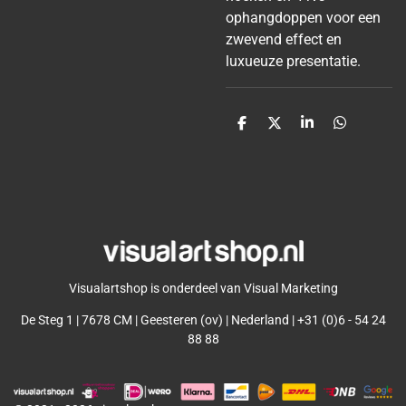
ophangdoppen voor een
zwevend effect en
luxueuze presentatie.
D
D
S
D
e
e
h
e
l
e
a
l
e
l
r
e
n
e
n
Visualartshop is onderdeel van Visual Marketing
De Steg 1 | 7678 CM | Geesteren (ov) | Nederland | +31 (0)6 - 54 24
88 88