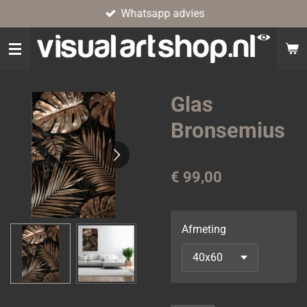
Whatsapp advies
Ga
direct
naar
de
hoofdinhoud
Glas
Bronsemius
€ 99,00
Afmeting