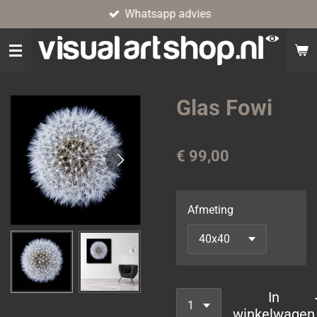
Whatsapp advies
Ga
direct
naar
de
hoofdinhoud
Glas Fowi
€ 99,00
Afmeting
In
winkelwagen