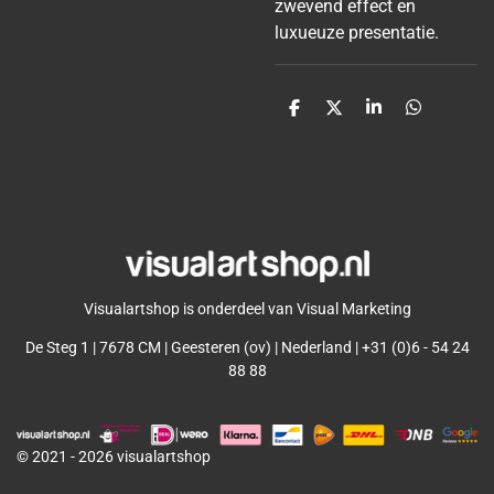
zwevend effect en
luxueuze presentatie.
D
D
S
D
e
e
h
e
l
e
a
l
e
l
r
e
n
e
n
Visualartshop is onderdeel van Visual Marketing
De Steg 1 | 7678 CM | Geesteren (ov) | Nederland | +31 (0)6 - 54 24
88 88
© 2021 - 2026 visualartshop