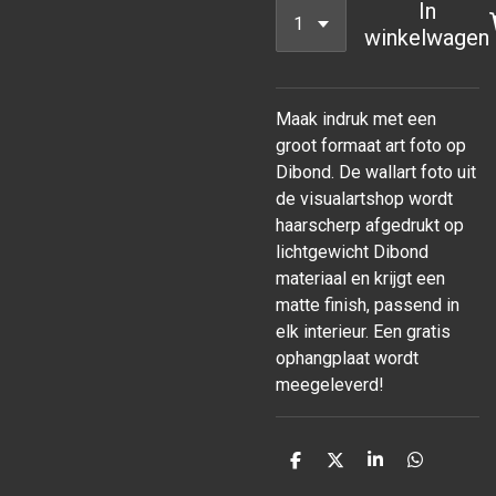
In
winkelwagen
Maak indruk met een
groot formaat art foto op
Dibond. De wallart foto uit
de visualartshop wordt
haarscherp afgedrukt op
lichtgewicht Dibond
materiaal en krijgt een
matte finish, passend in
elk interieur. Een gratis
ophangplaat wordt
meegeleverd!
D
D
S
D
e
e
h
e