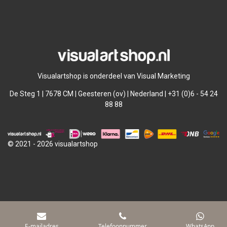
l
e
a
l
e
l
r
e
n
e
n
Visualartshop is onderdeel van Visual Marketing
De Steg 1 | 7678 CM | Geesteren (ov) | Nederland | +31 (0)6 - 54 24
88 88
© 2021 - 2026 visualartshop
E-mailadres
Telefoonnummer
WhatsApp