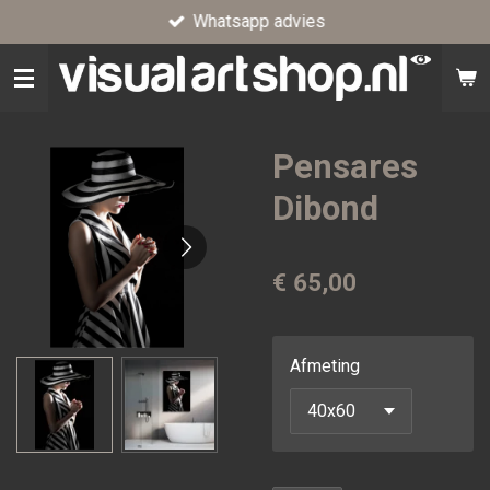
Whatsapp advies
Ga
direct
naar
de
hoofdinhoud
Pensares
Dibond
€ 65,00
Afmeting