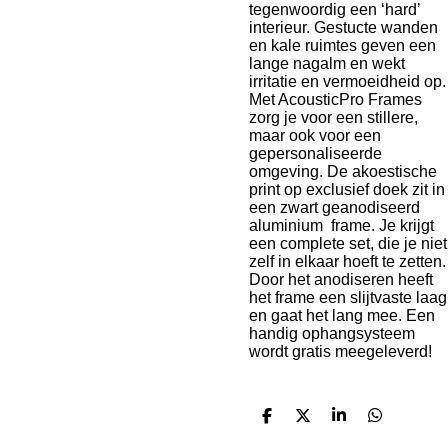
tegenwoordig een ‘hard’
interieur. Gestucte wanden
en kale ruimtes geven een
lange nagalm en wekt
irritatie en vermoeidheid op.
Met AcousticPro Frames
zorg je voor een stillere,
maar ook voor een
gepersonaliseerde
omgeving. De akoestische
print op exclusief doek zit in
een zwart geanodiseerd
aluminium frame. Je krijgt
een complete set, die je niet
zelf in elkaar hoeft te zetten.
Door het anodiseren heeft
het frame een slijtvaste laag
en gaat het lang mee. Een
handig ophangsysteem
wordt gratis meegeleverd!
D
D
S
D
e
e
h
e