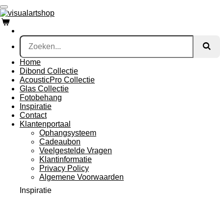
Ga
direct
naar
de
hoofdinhoud
Home
Dibond Collectie
AcousticPro Collectie
Glas Collectie
Fotobehang
Inspiratie
Contact
Klantenportaal
Ophangsysteem
Cadeaubon
Veelgestelde Vragen
Klantinformatie
Privacy Policy
Algemene Voorwaarden
Inspiratie