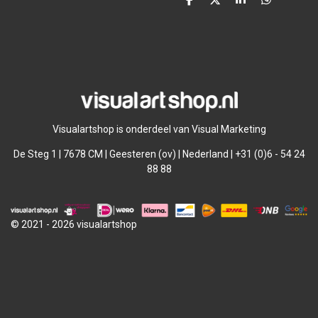
D
D
S
D
e
e
h
e
l
e
a
l
e
l
r
e
n
e
n
Visualartshop is onderdeel van Visual Marketing
De Steg 1 | 7678 CM | Geesteren (ov) | Nederland | +31 (0)6 - 54 24
88 88
© 2021 - 2026 visualartshop