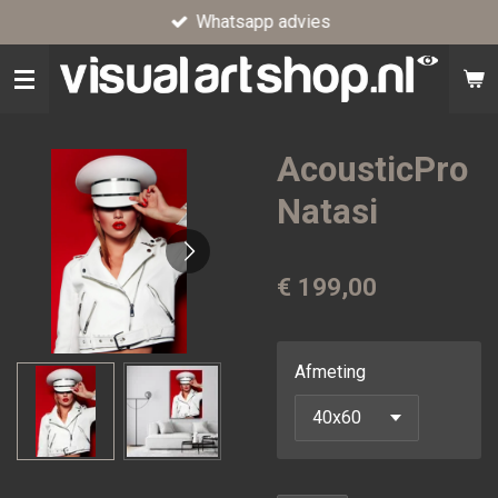
Whatsapp advies
Ga
direct
naar
de
hoofdinhoud
AcousticPro
Natasi
€ 199,00
Afmeting