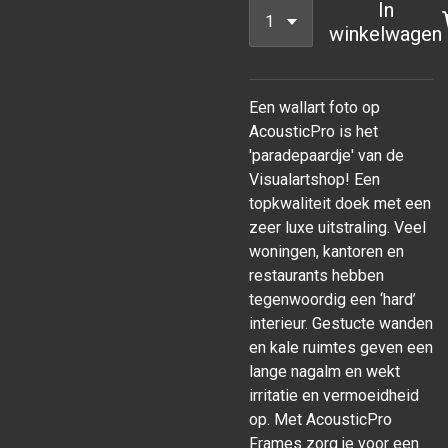
In
winkelwagen
Een wallart foto op
AcousticPro is het
'paradepaardje' van de
Visualartshop! Een
topkwaliteit doek met een
zeer luxe uitstraling. Veel
woningen, kantoren en
restaurants hebben
tegenwoordig een ‘hard’
interieur. Gestucte wanden
en kale ruimtes geven een
lange nagalm en wekt
irritatie en vermoeidheid
op. Met AcousticPro
Frames zorg je voor een