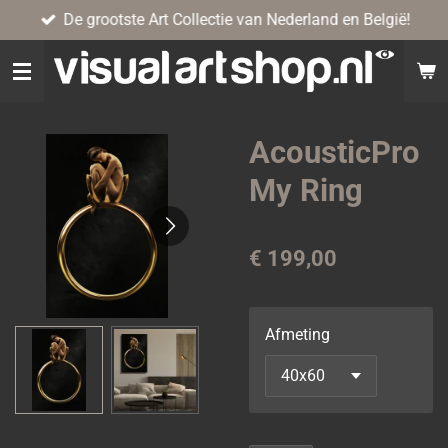
De grootste Art Collectie van Nederland en België!
Ga
direct
naar
de
hoofdinhoud
AcousticPro
My Ring
€ 199,00
Afmeting