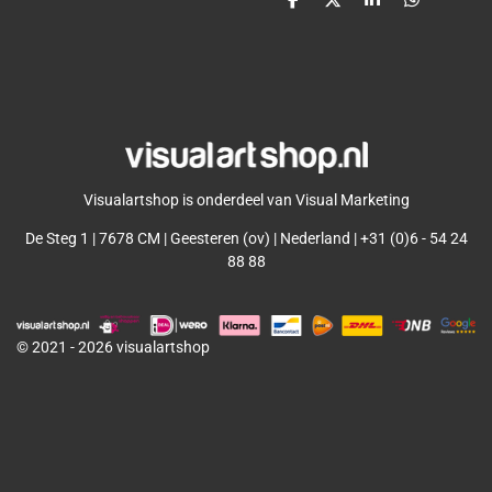
D
D
S
D
e
e
h
e
l
e
a
l
e
l
r
e
n
e
n
Visualartshop is onderdeel van Visual Marketing
De Steg 1 | 7678 CM | Geesteren (ov) | Nederland | +31 (0)6 - 54 24
88 88
© 2021 - 2026 visualartshop