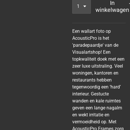
In
winkelwagen
Een wallart foto op
AcousticPro is het
'paradepaardje' van de
Visualartshop! Een
topkwaliteit doek met een
zeer luxe uitstraling. Veel
woningen, kantoren en
restaurants hebben
tegenwoordig een ‘hard’
interieur. Gestucte
wanden en kale ruimtes
geven een lange nagalm
en wekt irritatie en
vermoeidheid op. Met
AcousticPro Frames zorg