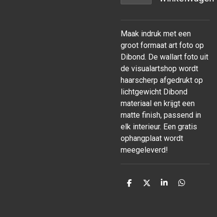
Maak indruk met een
groot formaat art foto op
Dibond. De wallart foto uit
de visualartshop wordt
haarscherp afgedrukt op
lichtgewicht Dibond
materiaal en krijgt een
matte finish, passend in
elk interieur. Een gratis
ophangplaat wordt
meegeleverd!
D
D
S
D
e
e
h
e
l
e
a
l
e
l
r
e
n
e
n