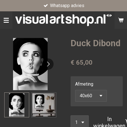
Whatsapp advies
Ga
direct
naar
de
hoofdinhoud
Duck Dibond
€ 65,00
Afmeting
In
winkelwagen