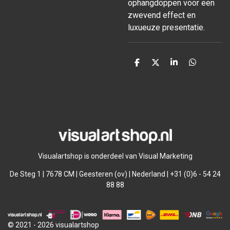
ophangdoppen voor een
zwevend effect en
luxueuze presentatie.
D
D
S
D
e
e
h
e
l
e
a
l
e
l
r
e
n
e
n
Visualartshop is onderdeel van Visual Marketing
De Steg 1 | 7678 CM | Geesteren (ov) | Nederland | +31 (0)6 - 54 24
88 88
© 2021 - 2026 visualartshop