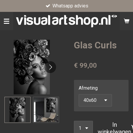
Whatsapp advies
Ga
direct
naar
de
hoofdinhoud
Glas Curls
€ 99,00
Afmeting
In
winkelwagen