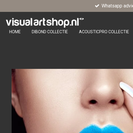
Whatsapp advi
Ga
direct
naar
de
HOME
DIBOND COLLECTIE
ACOUSTICPRO COLLECTIE
hoofdinhoud