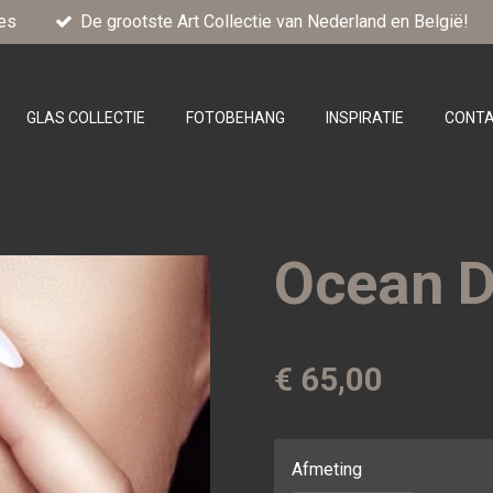
es
De grootste Art Collectie van Nederland en België!
GLAS COLLECTIE
FOTOBEHANG
INSPIRATIE
CONT
Ocean D
€ 65,00
Afmeting