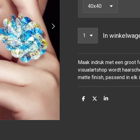
In winkelwag
Maak indruk met een groot fo
visualartshop wordt haarsche
matte finish, passend in elk
D
D
S
e
e
h
l
e
a
e
l
r
n
e