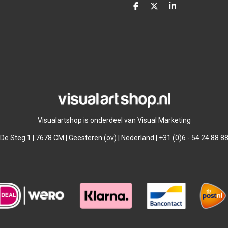
D
D
S
e
e
h
l
e
a
e
l
r
n
e
Visualartshop is onderdeel van Visual Marketing
De Steg 1 | 7678 CM | Geesteren (ov) | Nederland | +31 (0)6 - 54 24 88 8