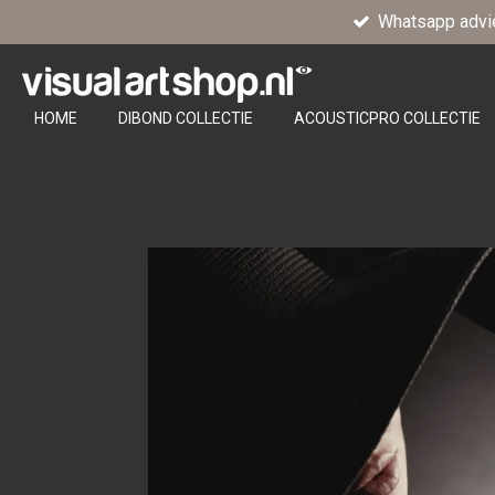
Whatsapp advi
Ga
direct
naar
de
HOME
DIBOND COLLECTIE
ACOUSTICPRO COLLECTIE
hoofdinhoud