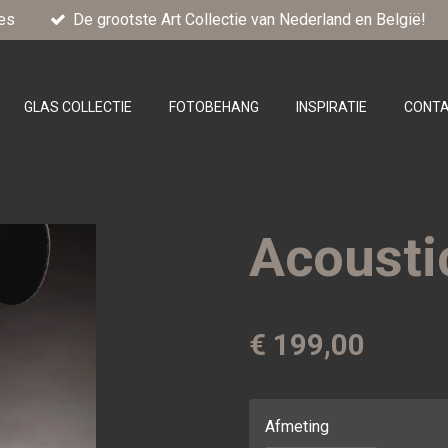
es
De grootste Art Collectie van Nederland en België!
GLAS COLLECTIE
FOTOBEHANG
INSPIRATIE
CONT
Acousti
€ 199,00
Afmeting