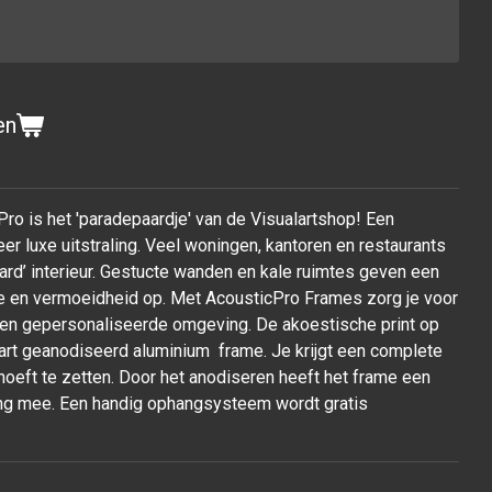
en
Pro is het 'paradepaardje' van de Visualartshop! Een
er luxe uitstraling. Veel woningen, kantoren en restaurants
rd’ interieur. Gestucte wanden en kale ruimtes geven een
tie en vermoeidheid op. Met AcousticPro Frames zorg je voor
 een gepersonaliseerde omgeving. De akoestische print op
wart geanodiseerd aluminium frame. Je krijgt een complete
ar hoeft te zetten. Door het anodiseren heeft het frame een
 lang mee. Een handig ophangsysteem wordt gratis