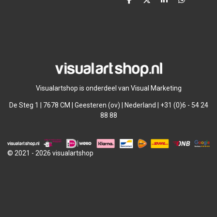
D
D
S
D
e
e
h
e
l
e
a
l
e
l
r
e
n
e
n
Visualartshop is onderdeel van Visual Marketing
De Steg 1 | 7678 CM | Geesteren (ov) | Nederland | +31 (0)6 - 54 24
88 88
© 2021 - 2026 visualartshop