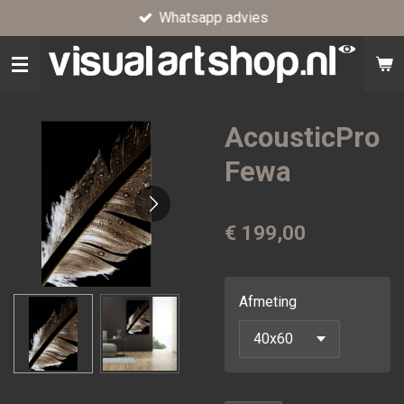
Whatsapp advies
Ga
direct
naar
de
hoofdinhoud
AcousticPro
Fewa
€ 199,00
Afmeting