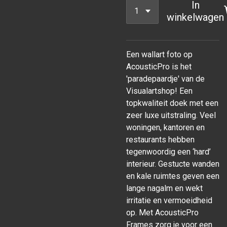
In
winkelwagen
Een wallart foto op
AcousticPro is het
'paradepaardje' van de
Visualartshop! Een
topkwaliteit doek met een
zeer luxe uitstraling. Veel
woningen, kantoren en
restaurants hebben
tegenwoordig een ‘hard’
interieur. Gestucte wanden
en kale ruimtes geven een
lange nagalm en wekt
irritatie en vermoeidheid
op. Met AcousticPro
Frames zorg je voor een