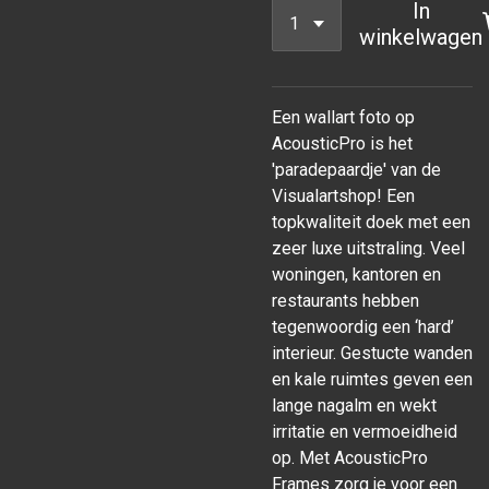
In
winkelwagen
Een wallart foto op
AcousticPro is het
'paradepaardje' van de
Visualartshop! Een
topkwaliteit doek met een
zeer luxe uitstraling. Veel
woningen, kantoren en
restaurants hebben
tegenwoordig een ‘hard’
interieur. Gestucte wanden
en kale ruimtes geven een
lange nagalm en wekt
irritatie en vermoeidheid
op. Met AcousticPro
Frames zorg je voor een