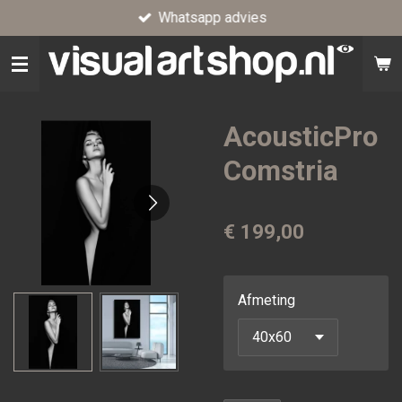
Whatsapp advies
Ga
direct
naar
de
hoofdinhoud
AcousticPro
Comstria
€ 199,00
Afmeting