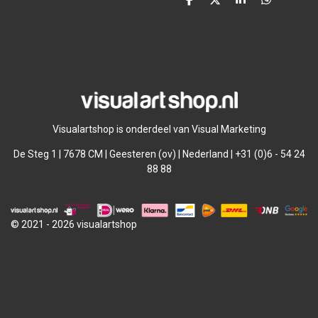
D
D
S
D
e
e
h
e
l
e
a
l
e
l
r
e
n
e
n
Visualartshop is onderdeel van Visual Marketing
De Steg 1 | 7678 CM | Geesteren (ov) | Nederland | +31 (0)6 - 54 24
88 88
© 2021 - 2026 visualartshop