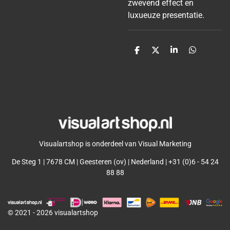
zwevend effect en
luxueuze presentatie.
D
D
S
D
e
e
h
e
l
e
a
l
e
l
r
e
n
e
n
Visualartshop is onderdeel van Visual Marketing
De Steg 1 | 7678 CM | Geesteren (ov) | Nederland | +31 (0)6 - 54 24
88 88
© 2021 - 2026 visualartshop