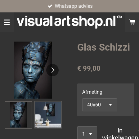
Whatsapp advies
Ga
direct
naar
de
hoofdinhoud
Glas Schizzi
€ 99,00
Afmeting
In
winkelwagen