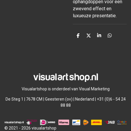
ophangdoppen voor een
zwevend effect en
luxueuze presentatie.
D
D
S
D
e
e
h
e
l
e
a
l
e
l
r
e
n
e
n
Visualartshop is onderdeel van Visual Marketing
De Steg 1 | 7678 CM | Geesteren (ov) | Nederland | +31 (0)6 - 54 24
88 88
© 2021 - 2026 visualartshop