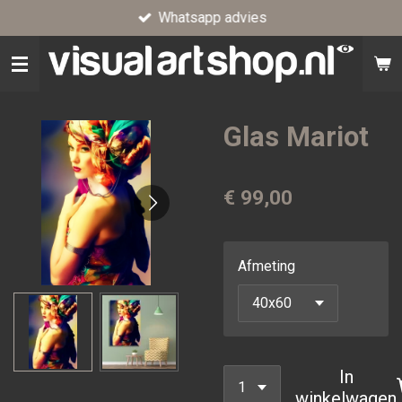
Whatsapp advies
Ga
direct
naar
de
hoofdinhoud
Glas Mariot
€ 99,00
Afmeting
In
winkelwagen