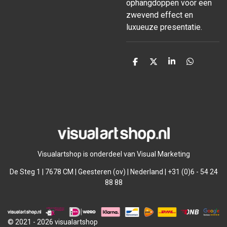
ophangdoppen voor een
zwevend effect en
luxueuze presentatie.
D
D
S
D
e
e
h
e
l
e
a
l
e
l
r
e
n
e
n
Visualartshop is onderdeel van Visual Marketing
De Steg 1 | 7678 CM | Geesteren (ov) | Nederland | +31 (0)6 - 54 24
88 88
© 2021 - 2026 visualartshop