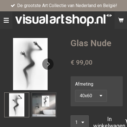
De grootste Art Collectie van Nederland en België!
Ga
direct
naar
de
hoofdinhoud
Glas Nude
€ 99,00
Afmeting
In
winkelwagen