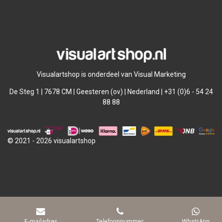
l
e
a
l
e
l
r
e
n
e
n
Visualartshop is onderdeel van Visual Marketing
De Steg 1 | 7678 CM | Geesteren (ov) | Nederland | +31 (0)6 - 54 24
88 88
© 2021 - 2026 visualartshop
E-mailadres
Telefoonnummer
WhatsApp