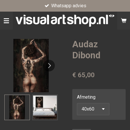
Whatsapp advies
Ga
direct
naar
de
hoofdinhoud
Audaz
Dibond
€ 65,00
Afmeting