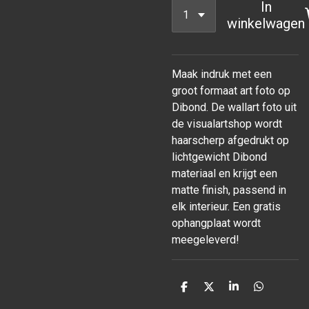
In
winkelwagen
Maak indruk met een
groot formaat art foto op
Dibond. De wallart foto uit
de visualartshop wordt
haarscherp afgedrukt op
lichtgewicht Dibond
materiaal en krijgt een
matte finish, passend in
elk interieur. Een gratis
ophangplaat wordt
meegeleverd!
D
D
S
D
e
e
h
e