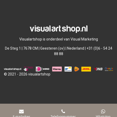
l
e
a
l
e
l
r
e
n
e
n
Visualartshop is onderdeel van Visual Marketing
De Steg 1 | 7678 CM | Geesteren (ov) | Nederland | +31 (0)6 - 54 24
88 88
© 2021 - 2026 visualartshop
E-mailadres
Telefoonnummer
WhatsApp