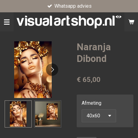
Whatsapp advies
Ga
direct
naar
de
hoofdinhoud
Naranja
Dibond
€ 65,00
Afmeting