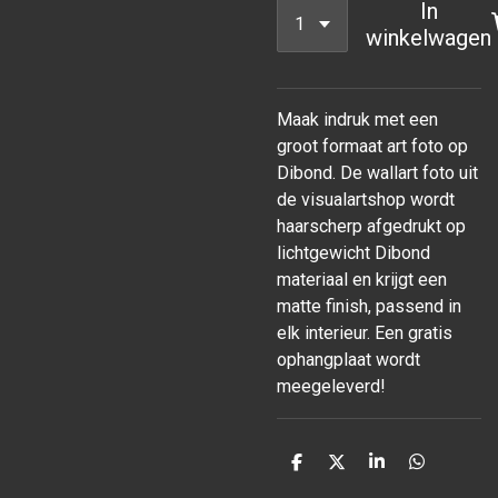
In
winkelwagen
Maak indruk met een
groot formaat art foto op
Dibond. De wallart foto uit
de visualartshop wordt
haarscherp afgedrukt op
lichtgewicht Dibond
materiaal en krijgt een
matte finish, passend in
elk interieur. Een gratis
ophangplaat wordt
meegeleverd!
D
D
S
D
e
e
h
e