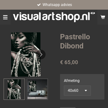
Whatsapp advies
Ga
direct
naar
de
hoofdinhoud
Pastrello
Dibond
€ 65,00
Afmeting