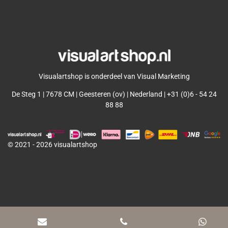
l
e
a
l
e
l
r
e
n
e
n
Visualartshop is onderdeel van Visual Marketing
De Steg 1 | 7678 CM | Geesteren (ov) | Nederland | +31 (0)6 - 54 24
88 88
© 2021 - 2026 visualartshop