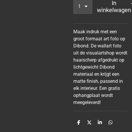
In
winkelwagen
Maak indruk met een
groot formaat art foto op
Dibond. De wallart foto
uit de visualartshop wordt
haarscherp afgedrukt op
lichtgewicht Dibond
materiaal en krijgt een
matte finish, passend in
elk interieur. Een gratis
ophangplaat wordt
meegeleverd!
D
D
S
D
e
e
h
e