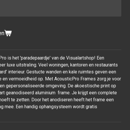
en
Pro is het 'paradepaardje' van de Visualartshop! Een
er luxe uitstraling. Veel woningen, kantoren en restaurants
rd’ interieur. Gestucte wanden en kale ruimtes geven een
tie en vermoeidheid op. Met AcousticPro Frames zorg je voor
 een gepersonaliseerde omgeving. De akoestische print op
wart geanodiseerd aluminium frame. Je krijgt een complete
ar hoeft te zetten. Door het anodiseren heeft het frame een
 lang mee. Een handig ophangsysteem wordt gratis