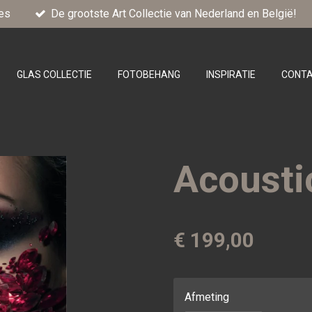
es
De grootste Art Collectie van Nederland en België!
GLAS COLLECTIE
FOTOBEHANG
INSPIRATIE
CONT
Acousti
€ 199,00
Afmeting