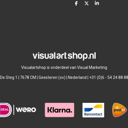
D
D
S
e
e
h
l
e
a
e
l
r
n
e
Visualartshop is onderdeel van Visual Marketing
De Steg 1 | 7678 CM | Geesteren (ov) | Nederland | +31 (0)6 - 54 24 88 8