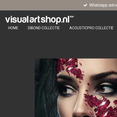
Whatsapp advi
Ga
direct
naar
de
HOME
DIBOND COLLECTIE
ACOUSTICPRO COLLECTIE
hoofdinhoud