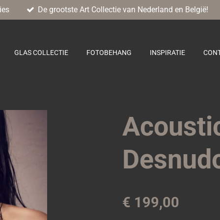
ies
De grootste Art Collectie van Nederland en België!
GLAS COLLECTIE
FOTOBEHANG
INSPIRATIE
CON
Acousti
Desnud
€ 199,00