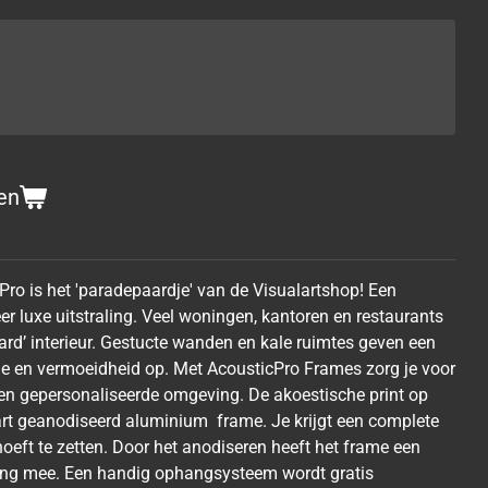
en
Pro is het 'paradepaardje' van de Visualartshop! Een
er luxe uitstraling. Veel woningen, kantoren en restaurants
rd’ interieur. Gestucte wanden en kale ruimtes geven een
tie en vermoeidheid op. Met AcousticPro Frames zorg je voor
 een gepersonaliseerde omgeving. De akoestische print op
wart geanodiseerd aluminium frame. Je krijgt een complete
ar hoeft te zetten. Door het anodiseren heeft het frame een
 lang mee. Een handig ophangsysteem wordt gratis