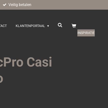
Veilig betalen
TACT
KLANTENPORTAAL
INSPIRATIE
cPro Casi
o