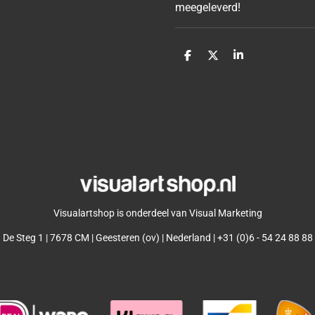
meegeleverd!
D
D
S
e
e
h
l
e
a
e
l
r
n
e
Visualartshop is onderdeel van Visual Marketing
De Steg 1 | 7678 CM | Geesteren (ov) | Nederland | +31 (0)6 - 54 24 88 88