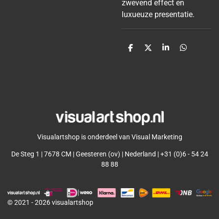
zwevend effect en
luxueuze presentatie.
D
D
S
D
e
e
h
e
l
e
a
l
e
l
r
e
n
e
n
Visualartshop is onderdeel van Visual Marketing
De Steg 1 | 7678 CM | Geesteren (ov) | Nederland | +31 (0)6 - 54 24
88 88
© 2021 - 2026 visualartshop