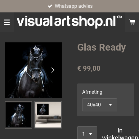
Whatsapp advies
Ga
direct
naar
de
hoofdinhoud
Glas Ready
€ 99,00
Afmeting
In
winkelwagen