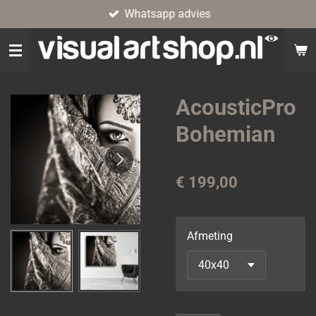
Whatsapp advies
Ga
direct
naar
de
hoofdinhoud
AcousticPro
Bohemian
€ 199,00
Afmeting