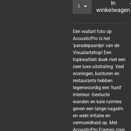
In
winkelwagen
Een wallart foto op
AcousticPro is het
'paradepaardje' van de
Visualartshop! Een
topkwaliteit doek met een
zeer luxe uitstraling. Veel
woningen, kantoren en
restaurants hebben
tegenwoordig een ‘hard’
interieur. Gestucte
wanden en kale ruimtes
geven een lange nagalm
en wekt irritatie en
vermoeidheid op. Met
AcousticPro Frames zorg