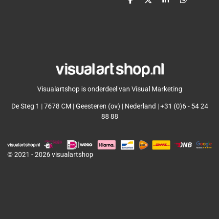
D
D
S
D
e
e
h
e
l
e
a
l
e
l
r
e
n
e
n
Visualartshop is onderdeel van Visual Marketing
De Steg 1 | 7678 CM | Geesteren (ov) | Nederland | +31 (0)6 - 54 24
88 88
© 2021 - 2026 visualartshop