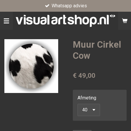
Whatsapp advies
Ga
direct
naar
de
hoofdinhoud
Muur Cirkel
Cow
€ 49,00
Afmeting