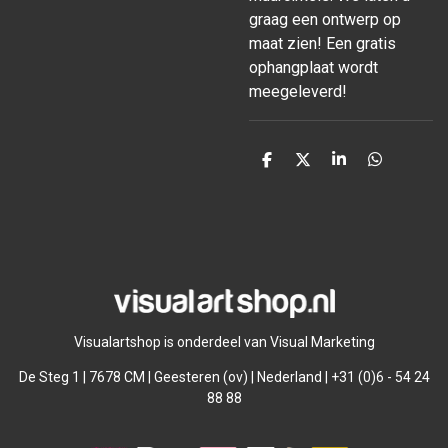
graag een ontwerp op
maat zien! Een gratis
ophangplaat wordt
meegeleverd!
D
D
S
D
e
e
h
e
l
e
a
l
e
l
r
e
n
e
n
Visualartshop is onderdeel van Visual Marketing
De Steg 1 | 7678 CM | Geesteren (ov) | Nederland | +31 (0)6 - 54 24
88 88