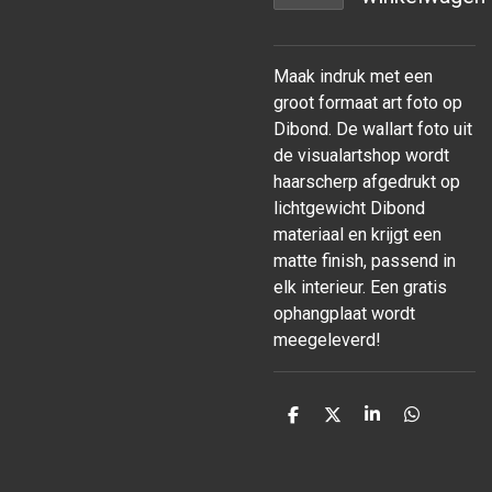
Maak indruk met een
groot formaat art foto op
Dibond. De wallart foto uit
de visualartshop wordt
haarscherp afgedrukt op
lichtgewicht Dibond
materiaal en krijgt een
matte finish, passend in
elk interieur. Een gratis
ophangplaat wordt
meegeleverd!
D
D
S
D
e
e
h
e
l
e
a
l
e
l
r
e
n
e
n