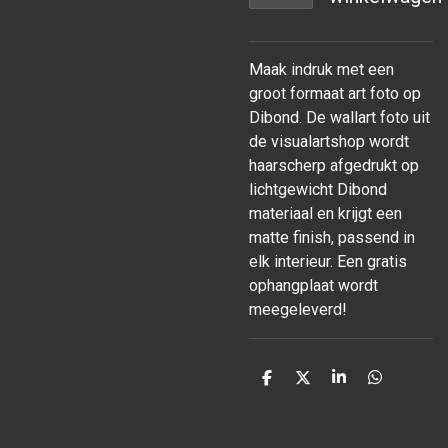
Maak indruk met een
groot formaat art foto op
Dibond. De wallart foto uit
de visualartshop wordt
haarscherp afgedrukt op
lichtgewicht Dibond
materiaal en krijgt een
matte finish, passend in
elk interieur. Een gratis
ophangplaat wordt
meegeleverd!
D
D
S
D
e
e
h
e
l
e
a
l
e
l
r
e
n
e
n