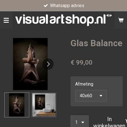
Whatsapp advies
Ga
direct
naar
de
hoofdinhoud
Glas Balance
€ 99,00
Afmeting
In
winkelwagen