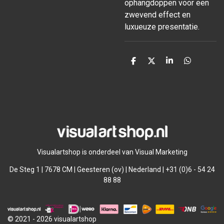
ophangdoppen voor een
zwevend effect en
luxueuze presentatie.
D
D
S
D
e
e
h
e
l
e
a
l
e
l
r
e
n
e
n
Visualartshop is onderdeel van Visual Marketing
De Steg 1 | 7678 CM | Geesteren (ov) | Nederland | +31 (0)6 - 54 24
88 88
© 2021 - 2026 visualartshop