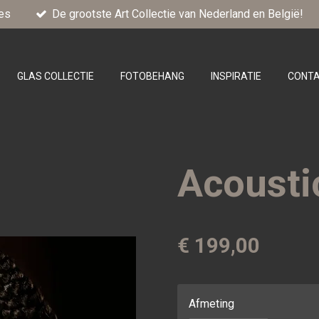
es
De grootste Art Collectie van Nederland en België!
GLAS COLLECTIE
FOTOBEHANG
INSPIRATIE
CONT
Acousti
€ 199,00
Afmeting