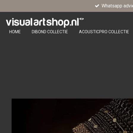
Whatsapp advi
Ga
direct
naar
de
HOME
DIBOND COLLECTIE
ACOUSTICPRO COLLECTIE
hoofdinhoud