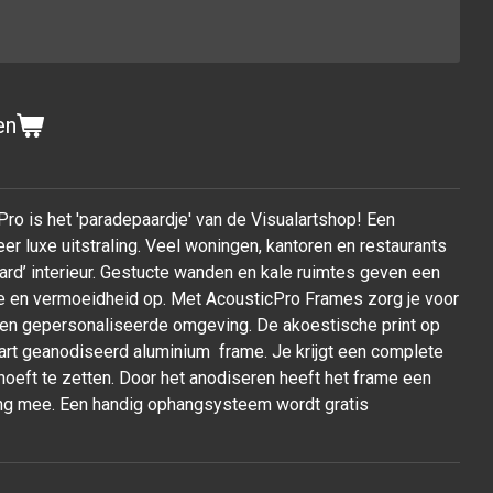
en
Pro is het 'paradepaardje' van de Visualartshop! Een
er luxe uitstraling. Veel woningen, kantoren en restaurants
rd’ interieur. Gestucte wanden en kale ruimtes geven een
tie en vermoeidheid op. Met AcousticPro Frames zorg je voor
 een gepersonaliseerde omgeving. De akoestische print op
wart geanodiseerd aluminium frame. Je krijgt een complete
ar hoeft te zetten. Door het anodiseren heeft het frame een
 lang mee. Een handig ophangsysteem wordt gratis