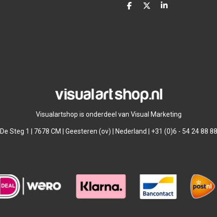
D
D
S
e
e
h
l
e
a
e
l
r
n
e
Visualartshop is onderdeel van Visual Marketing
De Steg 1 | 7678 CM | Geesteren (ov) | Nederland | +31 (0)6 - 54 24 88 8