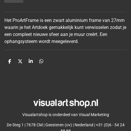
Het ProArtFrame is een zwart aluminium frame van 27mm
waarin je het Artdoek gemakkelijk kunt verwisselen zodat je
een compleet nieuwe sfeer aan je muur
creërt. Een
ophangsysteem wordt meegeleverd.
D
D
S
D
e
e
h
e
l
e
a
l
e
l
r
e
n
e
n
Visualartshop is onderdeel van Visual Marketing
De Steg 1 | 7678 CM | Geesteren (ov) | Nederland | +31 (0)6 - 54 24