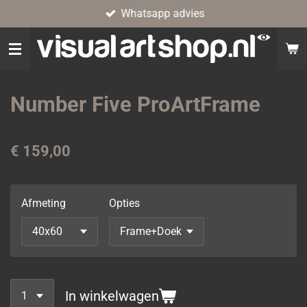
Whatsapp advies
Ga
direct
naar
de
hoofdinhoud
Number Five ProArtFrame
€ 159,00
Afmeting
Opties
In winkelwagen