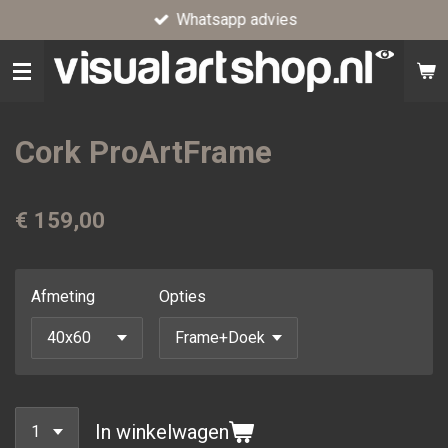
Whatsapp advies
Ga
direct
naar
de
hoofdinhoud
Cork ProArtFrame
€ 159,00
Afmeting
Opties
In winkelwagen