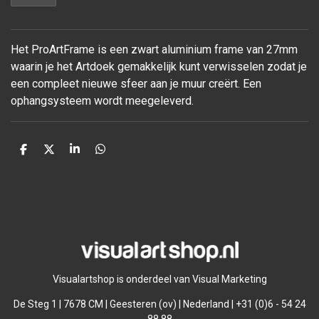
Het ProArtFrame is een zwart aluminium frame van 27mm
waarin je het Artdoek gemakkelijk kunt verwisselen zodat je
een compleet nieuwe sfeer aan je muur
creërt. Een
ophangsysteem wordt meegeleverd.
D
D
S
D
e
e
h
e
l
e
a
l
e
l
r
e
n
e
n
Visualartshop is onderdeel van Visual Marketing
De Steg 1 | 7678 CM | Geesteren (ov) | Nederland | +31 (0)6 - 54 24