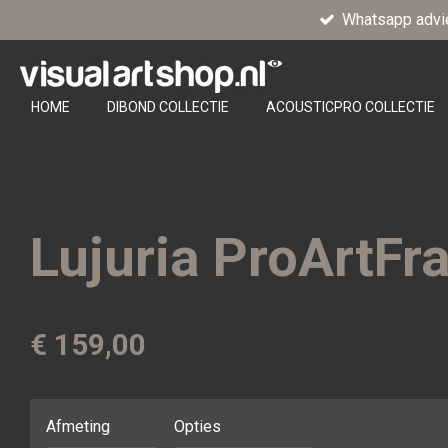
Whatsapp advi
Ga
direct
naar
de
HOME
DIBOND COLLECTIE
ACOUSTICPRO COLLECTIE
hoofdinhoud
Lujuria ProArtF
€ 159,00
Afmeting
Opties