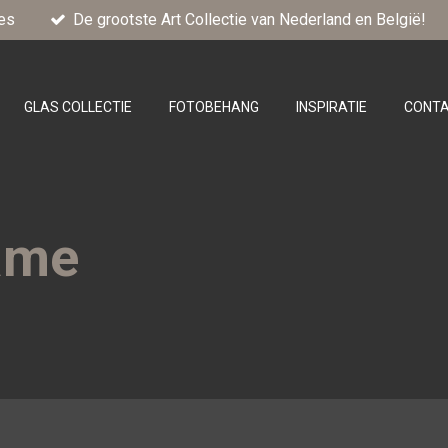
es
De grootste Art Collectie van Nederland en België!
GLAS COLLECTIE
FOTOBEHANG
INSPIRATIE
CONT
rame