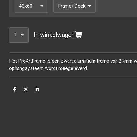
In winkelwagen
Het ProArtFrame is een zwart aluminium frame van 27mm waa
ophangsysteem wordt meegeleverd.
D
D
S
e
e
h
l
e
a
e
l
r
n
e