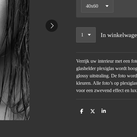
In winkelwag
Verrijk uw interieur met een fo
glashelder plexiglas wordt hoog
glossy uitstraling. De foto wor
kleuren. Alle foto’s op plexig
voor een zwevend effect en lux
D
D
S
e
e
h
l
e
a
e
l
r
n
e