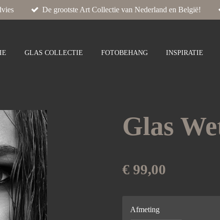
vies
De grootste Art Collectie van Nederland en België!
IE
GLAS COLLECTIE
FOTOBEHANG
INSPIRATIE
Glas We
€ 99,00
Afmeting