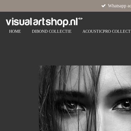
Whatsapp ad
Ga
direct
naar
de
HOME
DIBOND COLLECTIE
ACOUSTICPRO COLLECT
hoofdinhoud