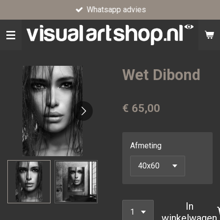
Whatsapp advies
Ga
direct
naar
de
hoofdinhoud
Wet Dibond
€ 65,00
Afmeting
In
winkelwagen