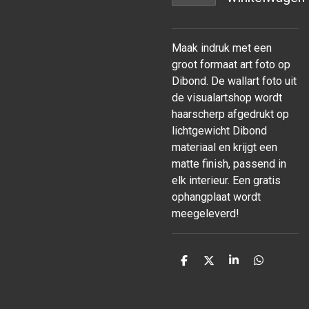
Maak indruk met een
groot formaat art foto op
Dibond. De wallart foto uit
de visualartshop wordt
haarscherp afgedrukt op
lichtgewicht Dibond
materiaal en krijgt een
matte finish, passend in
elk interieur. Een gratis
ophangplaat wordt
meegeleverd!
D
D
S
D
e
e
h
e
l
e
a
l
e
l
r
e
n
e
n