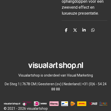
ophangdoppen voor een
zwevend effect en
luxueuze presentatie.
D
D
S
D
e
e
h
e
l
e
a
l
e
l
r
e
n
e
n
Visualartshop is onderdeel van Visual Marketing
De Steg 1 | 7678 CM | Geesteren (ov) | Nederland | +31 (0)6 - 54 24
88 88
© 2021 - 2026 visualartshop