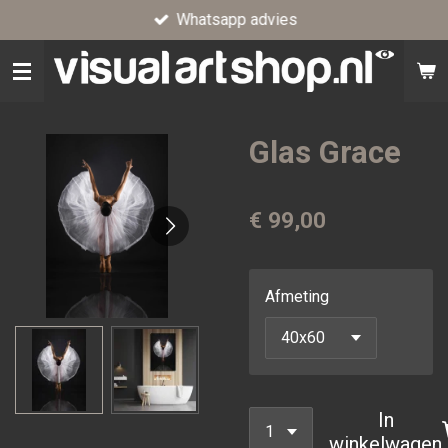
Whatsapp advies
Ga
direct
naar
de
hoofdinhoud
Glas Grace
€ 99,00
Afmeting
In
winkelwagen